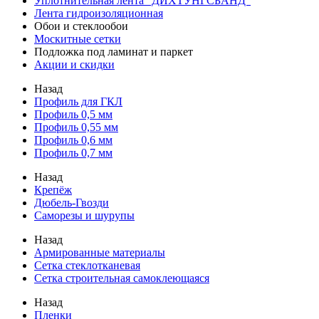
Уплотнительная лента "ДИХТУНГСБАНД"
Лента гидроизоляционная
Обои и стеклообои
Москитные сетки
Подложка под ламинат и паркет
Акции и скидки
Назад
Профиль для ГКЛ
Профиль 0,5 мм
Профиль 0,55 мм
Профиль 0,6 мм
Профиль 0,7 мм
Назад
Крепёж
Дюбель-Гвозди
Саморезы и шурупы
Назад
Армированные материалы
Сетка стеклотканевая
Сетка строительная самоклеющаяся
Назад
Пленки