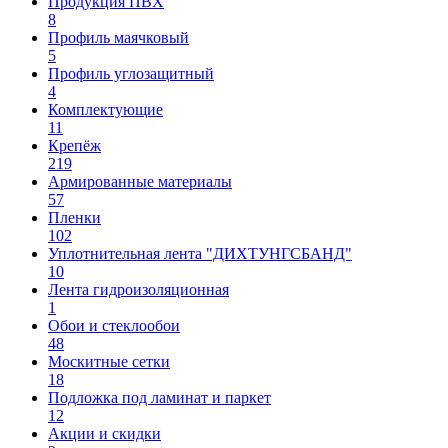
Продукция ПВХ
8
Профиль маячковый
5
Профиль углозащитный
4
Комплектующие
11
Крепёж
219
Армированные материалы
57
Пленки
102
Уплотнительная лента "ДИХТУНГСБАНД"
10
Лента гидроизоляционная
1
Обои и стеклообои
48
Москитные сетки
18
Подложка под ламинат и паркет
12
Акции и скидки