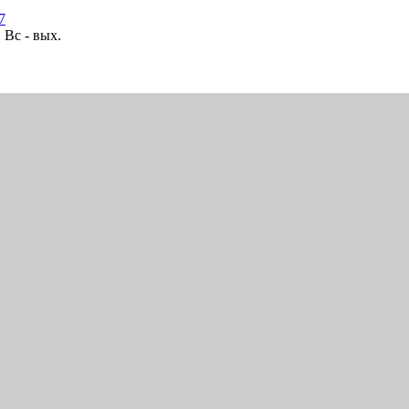
7
 Вс - вых.