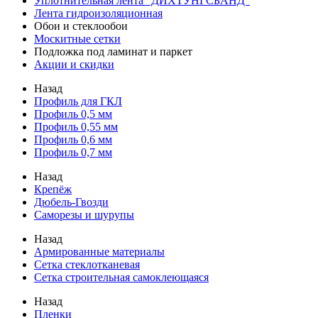
Уплотнительная лента "ДИХТУНГСБАНД"
Лента гидроизоляционная
Обои и стеклообои
Москитные сетки
Подложка под ламинат и паркет
Акции и скидки
Назад
Профиль для ГКЛ
Профиль 0,5 мм
Профиль 0,55 мм
Профиль 0,6 мм
Профиль 0,7 мм
Назад
Крепёж
Дюбель-Гвозди
Саморезы и шурупы
Назад
Армированные материалы
Сетка стеклотканевая
Сетка строительная самоклеющаяся
Назад
Пленки