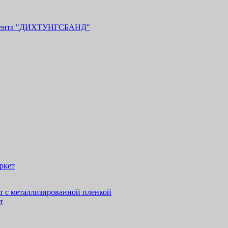
 лента "ДИХТУНГСБАНД"
ркет
т с металлизированной пленкой
т